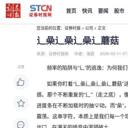
首页
快讯
要闻
股市
您当前的位置：
证券时报
>
公司
>
正文
辶喿辶喿辶喿辶蘑菇
来源：证券时报网
作者：海霞
2026-02-11 07
频率的陷阱与“辶”的逃逸：为何我
点赞
如果你盯着“辶喿辶喿辶喿辶蘑菇”
感。那个不断重复的“辶”（走之底），
进度条在不断加载时的抽💡动。而“喿
震荡。这串字符，本质上是我们每一个现
出口，在漫天的噪音中渴望破土。