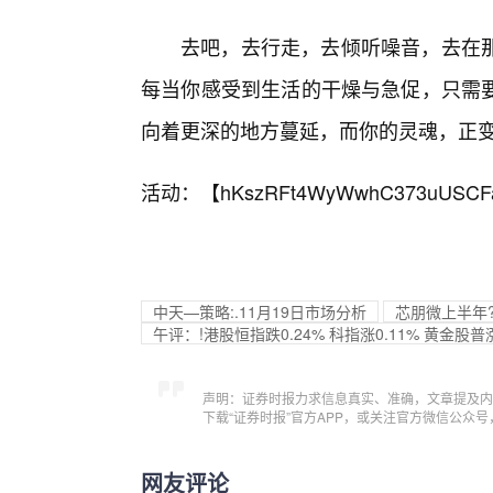
去吧，去行走，去倾听噪音，去在
每当你感受到生活的干燥与急促，只需
向着更深的地方蔓延，而你的灵魂，正变
活动：【
hKszRFt4WyWwhC373uUSCF
中天—策略:.11月19日市场分析
芯朋微上半年?
午评：!港股恒指跌0.24% 科指涨0.11% 黄金
声明：证券时报力求信息真实、准确，文章提及内
下载“证券时报”官方APP，或关注官方微信公众
网友评论