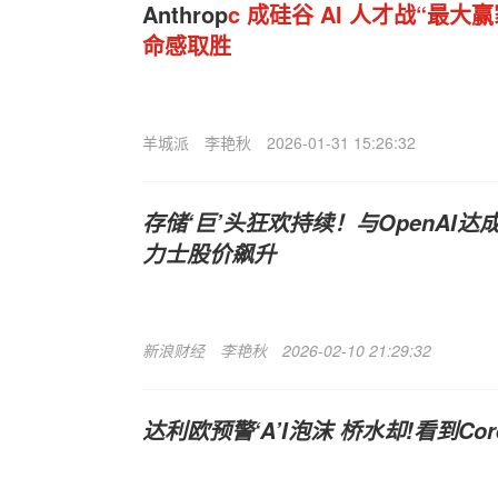
Anthrop
c 成硅谷 AI 人才战“最
命感取胜
羊城派
李艳秋
2026-01-31 15:26:32
存储‘巨’头狂欢持续！与OpenAI达
力士股价飙升
新浪财经
李艳秋
2026-02-10 21:29:32
达利欧预警‘A’I泡沫 桥水却!看到Cor