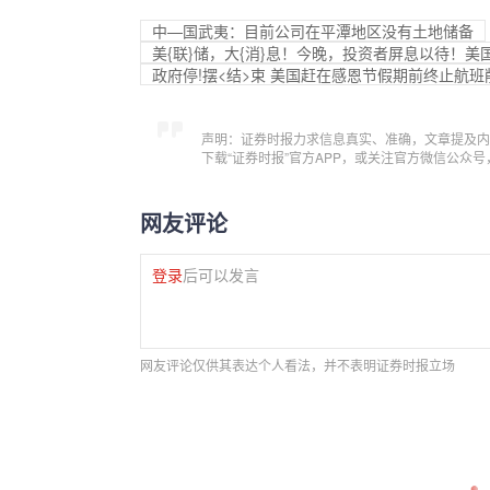
中—国武夷：目前公司在平潭地区没有土地储备
美{联}储，大{消}息！今晚，投资者屏息以待！美
政府停!摆<结>束 美国赶在感恩节假期前终止航班
声明：证券时报力求信息真实、准确，文章提及内
下载“证券时报”官方APP，或关注官方微信公众
网友评论
登录
后可以发言
网友评论仅供其表达个人看法，并不表明证券时报立场