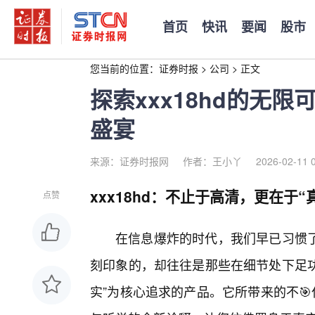
首页
快讯
要闻
股市
您当前的位置：
证券时报
>
公司
>
正文
探索xxx18hd的无
盛宴
来源：证券时报网
作者：王小丫
2026-02-11 
xxx18hd：不止于高清，更在于“
点赞
在信息爆炸的时代，我们早已习惯
刻印象的，却往往是那些在细节处下足功夫
实”为核心追求的产品。它所带来的不🎯